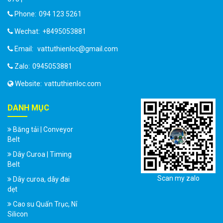
Phone:
094 123 5261
Wechat:
+8495053881
Email:
vattuthienloc@gmail.com
Zalo:
0945053881
Website:
vattuthienloc.com
DANH MỤC
Băng tải | Conveyor
Belt
Dây Curoa | Timing
Belt
Scan my zalo
Dây curoa, dây đai
dẹt
Cao su Quấn Trục, Nỉ
Silicon