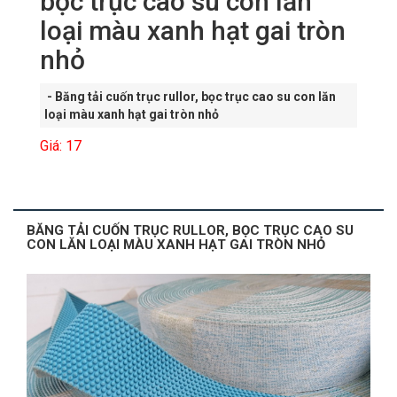
bọc trục cao su con lăn
loại màu xanh hạt gai tròn
nhỏ
- Băng tải cuốn trục rullor, bọc trục cao su con lăn
loại màu xanh hạt gai tròn nhỏ
Giá: 17
BĂNG TẢI CUỐN TRỤC RULLOR, BỌC TRỤC CAO SU
CON LĂN LOẠI MÀU XANH HẠT GAI TRÒN NHỎ