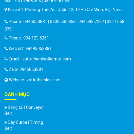
MST: 0315 968 203 | 0318 946 039
Địa chỉ 1: Phường Thới An, Quận 12, TP.Hồ Chí Minh, Việt Nam.
Phone:
0945053881 | 0909 530 853 | 094 698 7227 | 0911 058
378 |
Phone:
094 123 5261
Wechat:
+8495053881
Email:
vattuthienloc@gmail.com
Zalo:
0945053881
Website:
vattuthienloc.com
DANH MỤC
Băng tải | Conveyor
Belt
Dây Curoa | Timing
Belt