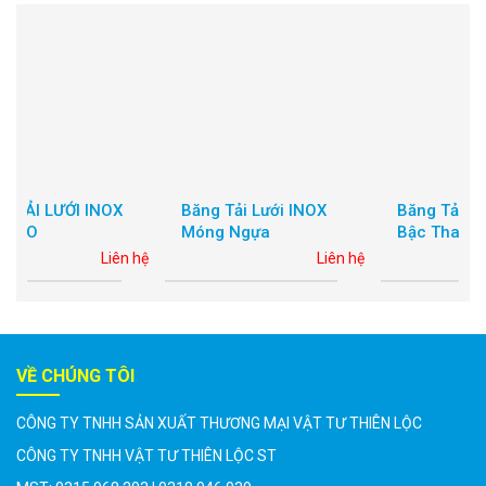
Băng Tải Lưới INOX
Băng Tải Lưới Inox Dạng
Móng Ngựa
Bậc Thang
 hệ
Liên hệ
Liên hệ
VỀ CHÚNG TÔI
CÔNG TY TNHH SẢN XUẤT THƯƠNG MẠI VẬT TƯ THIÊN LỘC
CÔNG TY TNHH VẬT TƯ THIÊN LỘC ST