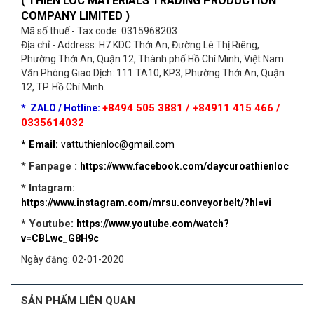
( THIEN LOC MATERIALS TRADING PRODUCTION
COMPANY LIMITED )
Mã số thuế - Tax code: 0315968203
Địa chỉ - Address: H7 KDC Thới An, Đường Lê Thị Riêng,
Phường Thới An, Quận 12, Thành phố Hồ Chí Minh, Việt Nam.
Văn Phòng Giao Dịch: 111 TA10, KP3, Phường Thới An, Quận
12, TP. Hồ Chí Minh.
+8494 505 3881 / +84911 415 466 /
*
ZALO
/ Hotline:
0335614032
* Email:
vattuthienloc@gmail.com
*
Fanpage :
https://www.facebook.com/daycuroathienloc
* Intagram:
https://www.instagram.com/mrsu.conveyorbelt/?hl=vi
* Youtube:
https://www.youtube.com/watch?
v=CBLwc_G8H9c
Ngày đăng: 02-01-2020
SẢN PHẨM LIÊN QUAN