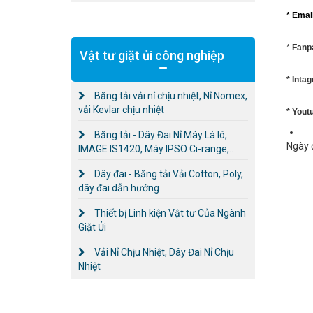
* Emai
*
Fanp
Vật tư giặt ủi công nghiệp
* Inta
Băng tải vải nỉ chịu nhiệt, Nỉ Nomex,
vải Kevlar chịu nhiệt
* Yout
Băng tải - Dây Đai Nỉ Máy Là lô,
Ngày 
IMAGE IS1420, Máy IPSO Ci-range,..
Dây đai - Băng tải Vải Cotton, Poly,
dây đai dẫn hướng
Thiết bị Linh kiện Vật tư Của Ngành
Giặt Ủi
Vải Nỉ Chịu Nhiệt, Dây Đai Nỉ Chịu
Nhiệt