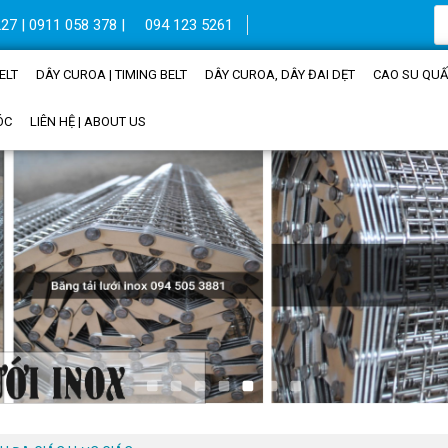
27 | 0911 058 378 |
094 123 5261
ELT
DÂY CUROA | TIMING BELT
DÂY CUROA, DÂY ĐAI DẸT
CAO SU QUẤN
ÓC
LIÊN HỆ | ABOUT US