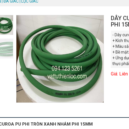
| ĐA GIÁC | LỤC GIÁC
DÂY C
PHI 1
- Dây cur
+ Kích t
+ Màu sắc
+ Bề mặt
+ Ứng dụ
thực phẩm
Giá: Liên
CUROA PU PHI TRÒN XANH NHÁM PHI 15MM