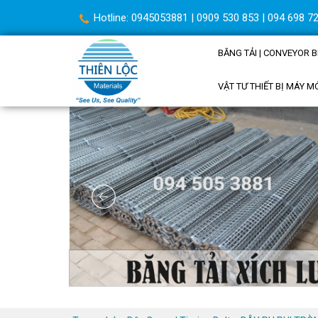
Hotline: 0945053881 | 0909 530 853 | 094 698 72
BĂNG TẢI | CONVEYOR B
VẬT TƯ THIẾT BỊ MÁY M