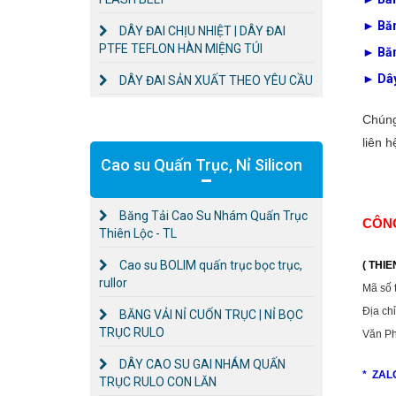
►
Băn
DÂY ĐAI CHỊU NHIỆT | DÂY ĐAI
PTFE TEFLON HÀN MIỆNG TÚI
►
Băn
►
Dây
DÂY ĐAI SẢN XUẤT THEO YÊU CẦU
Chúng
liên h
Cao su Quấn Trục, Nỉ Silicon
Băng Tải Cao Su Nhám Quấn Trục
CÔNG
Thiên Lộc - TL
Cao su BOLIM quấn trục bọc trục,
( THI
rullor
Mã số 
Địa ch
BĂNG VẢI NỈ CUỐN TRỤC | NỈ BỌC
TRỤC RULO
Văn Ph
DÂY CAO SU GAI NHÁM QUẤN
* ZAL
TRỤC RULO CON LĂN