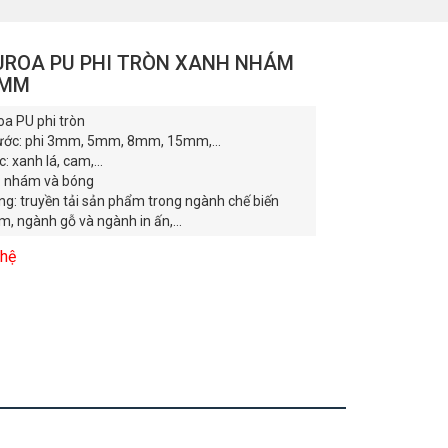
UROA PU PHI TRÒN XANH NHÁM
5MM
oa PU phi tròn
hước: phi 3mm, 5mm, 8mm, 15mm,...
: xanh lá, cam,...
: nhám và bóng
ng: truyền tải sản phẩm trong ngành chế biến
, ngành gỗ và ngành in ấn,...
 hệ