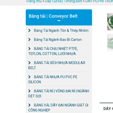
Trang chủ
>
Dây Curoa | Timing Belt
>
DÂY PU PHI TRÒN 
Băng tải | Conveyor Belt
Băng Tải Ngành Tôn & Thép Nhôm
Băng Tải Ngành Bao Bì Carton
BĂNG TẢI CHỊU NHIỆT PTFE,
TEFLON, COTTON, LƯỚI NHỰA.
BĂNG TẢI XÍCH NHỰA MODULAR
BELT
BĂNG TẢI NHỰA PU PVC PE
SILICON
BĂNG TẢI NỈ | VÒNG ĐAI NỈ | NGÀNH
DỆT SỢI.
BĂNG VẢI, DÂY ĐAI NGÀNH GIẶT ỦI
DÂY 
CÔNG NGHIỆP