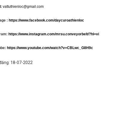
l:
vattuthienloc@gmail.com
age :
https://www.facebook.com/daycuroathienloc
gram:
https://www.instagram.com/mrsu.conveyorbelt/?hl=vi
ube:
https://www.youtube.com/watch?v=CBLwc_G8H9c
đăng: 18-07-2022