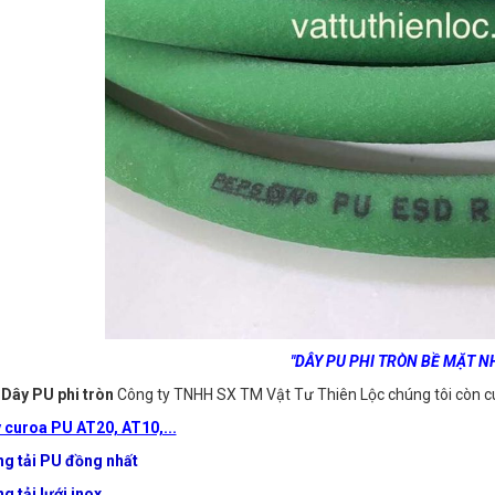
"DÂY PU PHI TRÒN BỀ MẶT 
i
Dây PU phi tròn
Công ty TNHH SX TM Vật Tư Thiên Lộc chúng tôi còn c
 curoa PU AT20, AT10,...
g tải PU đồng nhất
g tải lưới inox