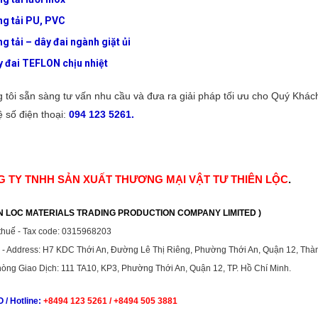
g tải PU, PVC
g tải – dây đai ngành giặt ủi
 đai TEFLON chịu nhiệt
 tôi sẵn sàng tư vấn nhu cầu và đưa ra giải pháp tối ưu cho Quý Khách
ệ số điện thoại:
094 123 5261.
 TY TNHH SẢN XUẤT THƯƠNG MẠI VẬT TƯ THIÊN LỘC
.
EN LOC MATERIALS TRADING PRODUCTION COMPANY LIMITED )
thuế - Tax code: 0315968203
ỉ - Address: H7 KDC Thới An, Đường Lê Thị Riêng, Phường Thới An, Quận 12, Thà
òng Giao Dịch: 111 TA10, KP3, Phường Thới An, Quận 12, TP. Hồ Chí Minh.
O
/ Hotline:
+8494 123 5261 / +8494 505 3881