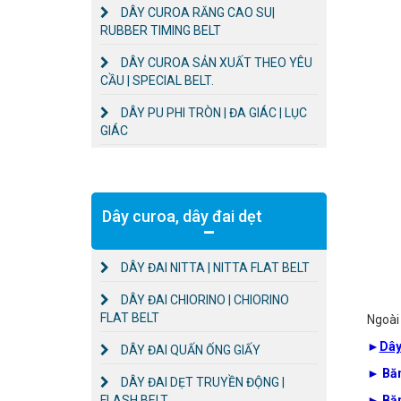
DÂY CUROA RĂNG CAO SU|
RUBBER TIMING BELT
DÂY CUROA SẢN XUẤT THEO YÊU
CẦU | SPECIAL BELT.
DÂY PU PHI TRÒN | ĐA GIÁC | LỤC
GIÁC
Dây curoa, dây đai dẹt
DÂY ĐAI NITTA | NITTA FLAT BELT
DÂY ĐAI CHIORINO | CHIORINO
FLAT BELT
Ngoà
►
Dây
DÂY ĐAI QUẤN ỐNG GIẤY
►
Băn
DÂY ĐAI DẸT TRUYỀN ĐỘNG |
FLASH BELT
►
Băn