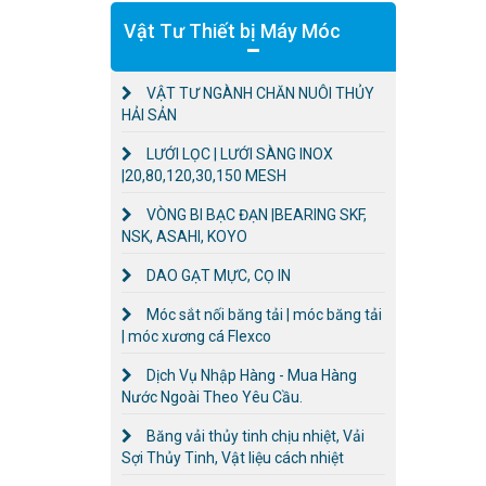
Vật Tư Thiết bị Máy Móc
VẬT TƯ NGÀNH CHĂN NUÔI THỦY
HẢI SẢN
LƯỚI LỌC | LƯỚI SÀNG INOX
|20,80,120,30,150 MESH
VÒNG BI BẠC ĐẠN |BEARING SKF,
NSK, ASAHI, KOYO
DAO GẠT MỰC, CỌ IN
Móc sắt nối băng tải | móc băng tải
| móc xương cá Flexco
Dịch Vụ Nhập Hàng - Mua Hàng
Nước Ngoài Theo Yêu Cầu.
Băng vải thủy tinh chịu nhiệt, Vải
Sợi Thủy Tinh, Vật liệu cách nhiệt