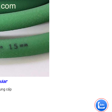
NHÁM"
ung cấp