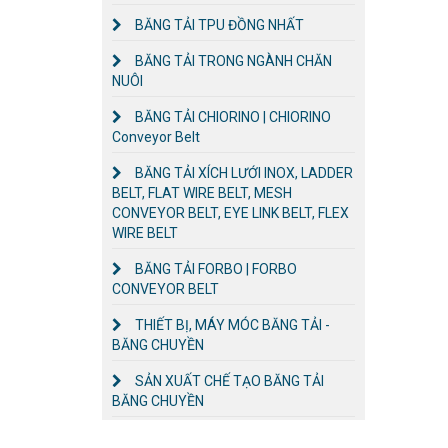
BĂNG TẢI TPU ĐỒNG NHẤT
BĂNG TẢI TRONG NGÀNH CHĂN
NUÔI
BĂNG TẢI CHIORINO | CHIORINO
Conveyor Belt
BĂNG TẢI XÍCH LƯỚI INOX, LADDER
BELT, FLAT WIRE BELT, MESH
CONVEYOR BELT, EYE LINK BELT, FLEX
WIRE BELT
BĂNG TẢI FORBO | FORBO
CONVEYOR BELT
THIẾT BỊ, MÁY MÓC BĂNG TẢI -
BĂNG CHUYỀN
SẢN XUẤT CHẾ TẠO BĂNG TẢI
BĂNG CHUYỀN