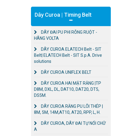
Dây Curoa | Timing Belt
DÂY ĐAI PU PHI RỖNG RUỘT -
HÃNG VOLTA
DÂY CUROA ELATECH Belt - SIT
Belt| ELATECH Belt - SIT S.p.A. Drive
solutions
DÂY CUROA UNIFLEX BELT
DÂY CUROA HAI MẶT RĂNG |TP
D8M, DXL, DL, DAT10, DAT20, DT5,
DS5M.
DÂY CUROA RĂNG PU LÕI THÉP |
8M, 5M, 14M,AT10, AT20, RPP, L, H.
DÂY CUROA, DÂY ĐAI TỰ NỐI CHỮ
A