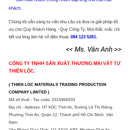
khách.
Chúng tôi sẵn sàng tư vấn nhu cầu và đưa ra giải pháp tối
ưu cho Quý Khách Hàng - Quý Công Ty. Mọi thắc mắc chi
tiết vui lòng liên hệ số điện thoại:
094 123 5261.
<< Ms. Vân Anh >>
CÔNG TY TNHH SẢN XUẤT THƯƠNG MẠI VẬT TƯ
THIÊN LỘC
.
( THIEN LOC MATERIALS TRADING PRODUCTION
COMPANY LIMITED )
Mã số thuế - Tax code: 0315968203
Địa chỉ - Address: H7 KDC Thới An, Đường Lê Thị Riêng,
Phường Thới An, Quận 12, Thành phố Hồ Chí Minh, Việt
Nam.
Văn Phòng Giao Dịch: 111 TA10, KP3, Phường Thới An,