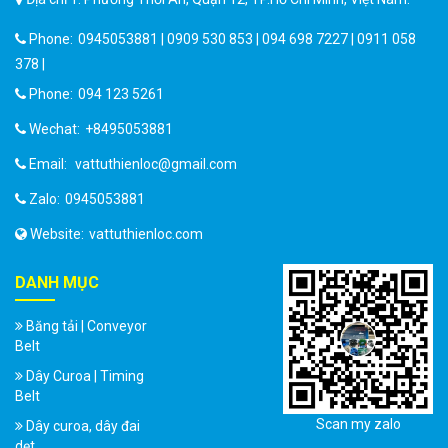
Phone:
0945053881 | 0909 530 853 | 094 698 7227 | 0911 058
378 |
Phone:
094 123 5261
Wechat:
+8495053881
Email:
vattuthienloc@gmail.com
Zalo:
0945053881
Website:
vattuthienloc.com
DANH MỤC
Băng tải | Conveyor
Belt
Dây Curoa | Timing
Belt
Scan my zalo
Dây curoa, dây đai
dẹt