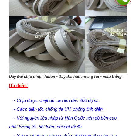
Dây Đai chịu nhiệt Teflon - Dây đai hàn miệng túi - mầu trắng
Ưu điểm:
- Chịu được nhiệt độ cao lên đến 200 độ C.
- Cách điện tốt, chống tia UV, chống tĩnh điện
- Với nguyên liệu nhập từ Hàn Quốc nên độ bền cao,
chất lượng tốt, tiết kiệm chi phí tối đa.
- Sản xuất nhanh chóng nhằm đáp ứng nhu cầu của