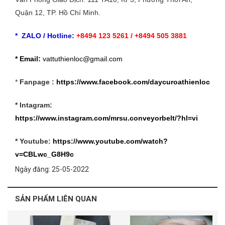
Quận 12, TP. Hồ Chí Minh.
*
ZALO
/ Hotline:
+8494 123 5261 / +8494 505 3881
* Email:
vattuthienloc@gmail.com
*
Fanpage :
https://www.facebook.com/daycuroathienloc
* Intagram:
https://www.instagram.com/mrsu.conveyorbelt/?hl=vi
* Youtube:
https://www.youtube.com/watch?
v=CBLwc_G8H9c
Ngày đăng: 25-05-2022
SẢN PHẨM LIÊN QUAN