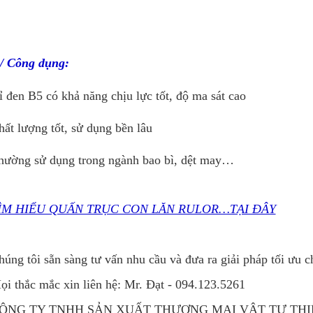
./ Công dụng:
ỉ đen B5 có khả năng chịu lực tốt, độ ma sát cao
hất lượng tốt, sử dụng bền lâu
hường sử dụng trong ngành bao bì, dệt may…
ÌM HIỂU QUẤN TRỤC CON LĂN RULOR…TẠI ĐÂY
húng tôi sẵn sàng tư vấn nhu cầu và đưa ra giải pháp tối ưu 
ọi thắc mắc xin liên hệ:
Mr. Đạt - 094.123.5261
ÔNG TY TNHH SẢN XUẤT THƯƠNG MẠI VẬT TƯ THI