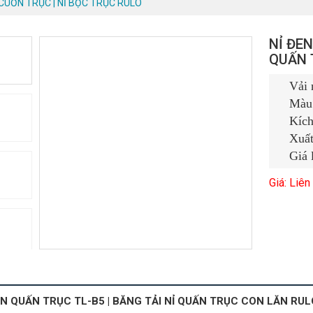
 CUỐN TRỤC | NỈ BỌC TRỤC RULO
NỈ ĐEN
QUẤN 
Vải 
Màu 
Kích
Xuất
Giá 
Giá: Liên
EN QUẤN TRỤC TL-B5 | BĂNG TẢI NỈ QUẤN TRỤC CON LĂN RU