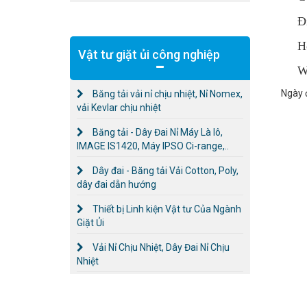
Đ
H
Vật tư giặt ủi công nghiệp
W
Ngày 
Băng tải vải nỉ chịu nhiệt, Nỉ Nomex,
vải Kevlar chịu nhiệt
Băng tải - Dây Đai Nỉ Máy Là lô,
IMAGE IS1420, Máy IPSO Ci-range,..
Dây đai - Băng tải Vải Cotton, Poly,
dây đai dẫn hướng
Thiết bị Linh kiện Vật tư Của Ngành
Giặt Ủi
Vải Nỉ Chịu Nhiệt, Dây Đai Nỉ Chịu
Nhiệt