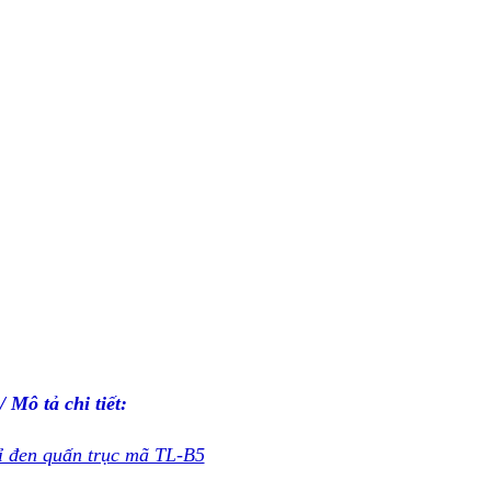
/ Mô tả chi tiết:
ỉ đen quấn trục mã TL-B5