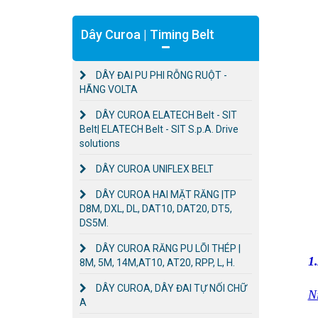
Dây Curoa | Timing Belt
DÂY ĐAI PU PHI RỖNG RUỘT -
HÃNG VOLTA
DÂY CUROA ELATECH Belt - SIT
Belt| ELATECH Belt - SIT S.p.A. Drive
solutions
DÂY CUROA UNIFLEX BELT
DÂY CUROA HAI MẶT RĂNG |TP
D8M, DXL, DL, DAT10, DAT20, DT5,
DS5M.
DÂY CUROA RĂNG PU LÕI THÉP |
1.
8M, 5M, 14M,AT10, AT20, RPP, L, H.
DÂY CUROA, DÂY ĐAI TỰ NỐI CHỮ
N
A