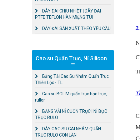
DÂY ĐAI CHỊU NHIỆT | DÂY ĐAI
PTFE TEFLON HÀN MIỆNG TÚI
2
DÂY ĐAI SẢN XUẤT THEO YÊU CẦU
N
C
Cao su Quấn Trục, Nỉ Silicon
T
Băng Tải Cao Su Nhám Quấn Trục
Thiên Lộc - TL
T
Cao su BOLIM quấn trục bọc trục,
rullor
BĂNG VẢI NỈ CUỐN TRỤC | NỈ BỌC
C
TRỤC RULO
M
DÂY CAO SU GAI NHÁM QUẤN
TRỤC RULO CON LĂN
C