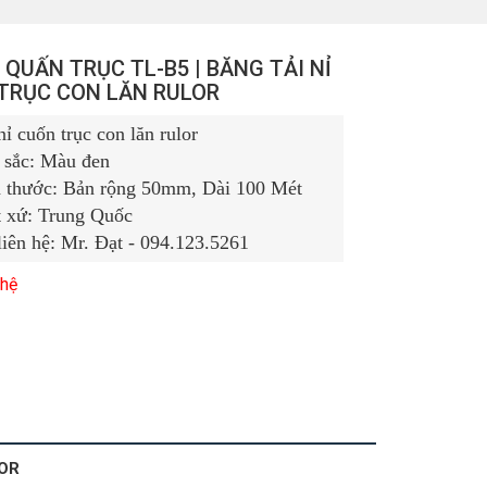
 QUẤN TRỤC TL-B5 | BĂNG TẢI NỈ
TRỤC CON LĂN RULOR
nỉ cuốn trục con lăn rulor
sắc: Màu đen
 thước: Bản rộng 50mm, Dài 100 Mét
 xứ: Trung Quốc
liên hệ:
Mr. Đạt - 094.123.5261
 hệ
LOR