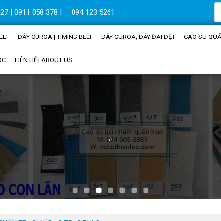
27 | 0911 058 378 |
094 123 5261
ELT
DÂY CUROA | TIMING BELT
DÂY CUROA, DÂY ĐAI DẸT
CAO SU QUẤN
ÓC
LIÊN HỆ | ABOUT US