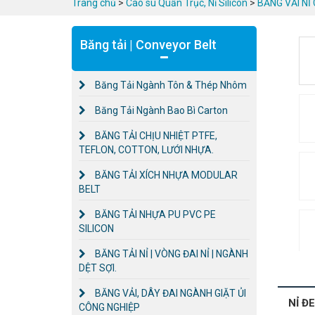
Trang chủ
>
Cao su Quấn Trục, Nỉ Silicon
>
BĂNG VẢI NỈ
Băng tải | Conveyor Belt
Băng Tải Ngành Tôn & Thép Nhôm
Băng Tải Ngành Bao Bì Carton
BĂNG TẢI CHỊU NHIỆT PTFE,
TEFLON, COTTON, LƯỚI NHỰA.
BĂNG TẢI XÍCH NHỰA MODULAR
BELT
BĂNG TẢI NHỰA PU PVC PE
SILICON
BĂNG TẢI NỈ | VÒNG ĐAI NỈ | NGÀNH
DỆT SỢI.
BĂNG VẢI, DÂY ĐAI NGÀNH GIẶT ỦI
NỈ Đ
CÔNG NGHIỆP