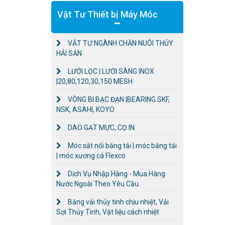
Vật Tư Thiết bị Máy Móc
VẬT TƯ NGÀNH CHĂN NUÔI THỦY
HẢI SẢN
LƯỚI LỌC | LƯỚI SÀNG INOX
|20,80,120,30,150 MESH
VÒNG BI BẠC ĐẠN |BEARING SKF,
NSK, ASAHI, KOYO
DAO GẠT MỰC, CỌ IN
Móc sắt nối băng tải | móc băng tải
| móc xương cá Flexco
Dịch Vụ Nhập Hàng - Mua Hàng
Nước Ngoài Theo Yêu Cầu.
Băng vải thủy tinh chịu nhiệt, Vải
Sợi Thủy Tinh, Vật liệu cách nhiệt