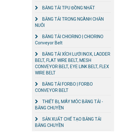
BĂNG TẢI TPU ĐỒNG NHẤT
BĂNG TẢI TRONG NGÀNH CHĂN
NUÔI
BĂNG TẢI CHIORINO | CHIORINO
Conveyor Belt
BĂNG TẢI XÍCH LƯỚI INOX, LADDER
BELT, FLAT WIRE BELT, MESH
CONVEYOR BELT, EYE LINK BELT, FLEX
WIRE BELT
BĂNG TẢI FORBO | FORBO
CONVEYOR BELT
THIẾT BỊ, MÁY MÓC BĂNG TẢI -
BĂNG CHUYỀN
SẢN XUẤT CHẾ TẠO BĂNG TẢI
BĂNG CHUYỀN