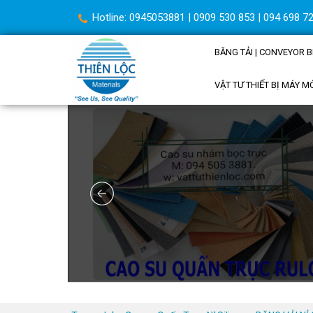
Hotline: 0945053881 | 0909 530 853 | 094 698 72
BĂNG TẢI | CONVEYOR B
VẬT TƯ THIẾT BỊ MÁY M