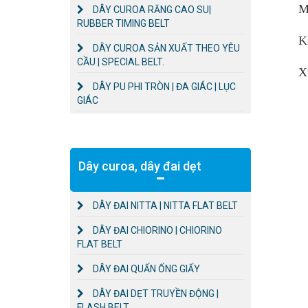
M
DÂY CUROA RĂNG CAO SU|
RUBBER TIMING BELT
K
DÂY CUROA SẢN XUẤT THEO YÊU
CẦU | SPECIAL BELT.
X
DÂY PU PHI TRÒN | ĐA GIÁC | LỤC
GIÁC
Dây curoa, dây đai dẹt
DÂY ĐAI NITTA | NITTA FLAT BELT
DÂY ĐAI CHIORINO | CHIORINO
FLAT BELT
DÂY ĐAI QUẤN ỐNG GIẤY
DÂY ĐAI DẸT TRUYỀN ĐỘNG |
FLASH BELT