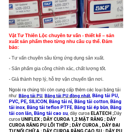
Vật Tư Thiên Lộc chuyên tư vấn - thiết kế – sản
xuất sản phẩm theo từng nhu cầu cụ thể. Đảm
bảo:
-
Tư vấn chuyên sâu từng ứng dụng sản xuất.
-
Sản phẩm gia công chính xác, chất lượng tốt.
-
Giá thành hợp lý, hỗ trợ vận chuyển tận nơi.
Ngoài ra chúng tôi còn cung cấp thêm các loại băng tải
như:
,
,
Băng tải PU,
Băng tải PU
Băng tải PU đồng nhất
PVC, PE, SILICON
,
Băng tải nỉ, Băng tải cotton
,
Băng
tải inox
,
Băng tải teflon PTFE
,
Băng tải ép bùn
,
Băng
tải con lăn, Băng tải cao su
, dây curoa
ELATECH
;
Dây
curoa
UNIFLEX
;
DÂY CUROA 1,2 MẶT RĂNG
;
DÂY
CUROA RĂNG PU LÕI THÉP
;
DÂY CUROA , DÂY ĐAI
TỰ NỐI CHỮ A
;
DÂY CUROA RĂNG CAO SU
;
DÂY PU