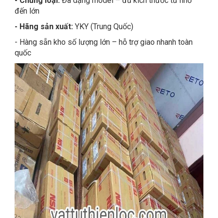
- Chủng loại:
Đa dạng model – đủ kích thước từ nhỏ
đến lớn
- Hãng sản xuất:
YKY (Trung Quốc)
- Hàng sẵn kho số lượng lớn – hỗ trợ giao nhanh toàn
quốc