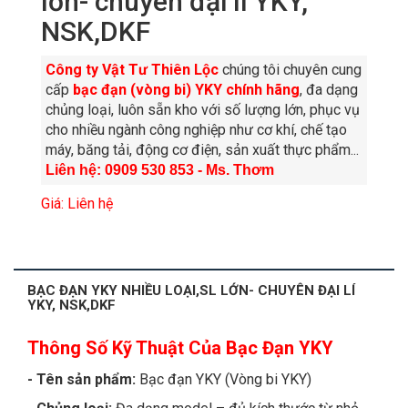
lớn- chuyên đại lí YKY,
NSK,DKF
Công ty Vật Tư Thiên Lộc
chúng tôi chuyên cung
cấp
bạc đạn (vòng bi) YKY chính hãng
, đa dạng
chủng loại, luôn sẵn kho với số lượng lớn, phục vụ
cho nhiều ngành công nghiệp như cơ khí, chế tạo
máy, băng tải, động cơ điện, sản xuất thực phẩm...
Liên hệ: 0909 530 853 - Ms. Thơm
Giá: Liên hệ
BẠC ĐẠN YKY NHIỀU LOẠI,SL LỚN- CHUYÊN ĐẠI LÍ
YKY, NSK,DKF
Thông Số Kỹ Thuật Của Bạc Đạn YKY
- Tên sản phẩm:
Bạc đạn YKY (Vòng bi YKY)