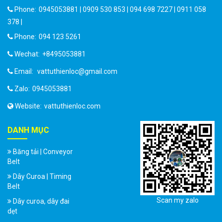
Phone:
0945053881 | 0909 530 853 | 094 698 7227 | 0911 058
378 |
Phone:
094 123 5261
Wechat:
+8495053881
Email:
vattuthienloc@gmail.com
Zalo:
0945053881
Website:
vattuthienloc.com
DANH MỤC
Băng tải | Conveyor
Belt
Dây Curoa | Timing
Belt
Scan my zalo
Dây curoa, dây đai
dẹt