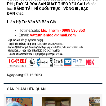
PHI
;
DÂY CUROA SẢN XUẤT THEO YÊU CẦU
và các
loại
BĂNG TẢI
;
NỈ CUỐN TRỤC
;
VÒNG BI
;
BẠC
ĐẠN
khác.
Liên Hệ Tư Vấn Và Báo Giá
Hotline/Zalo:
Ms. Thơm - 0909 530 853
Email:
vattuthienloc@gmail.com
Ngày đăng: 07-12-2023
SẢN PHẨM LIÊN QUAN