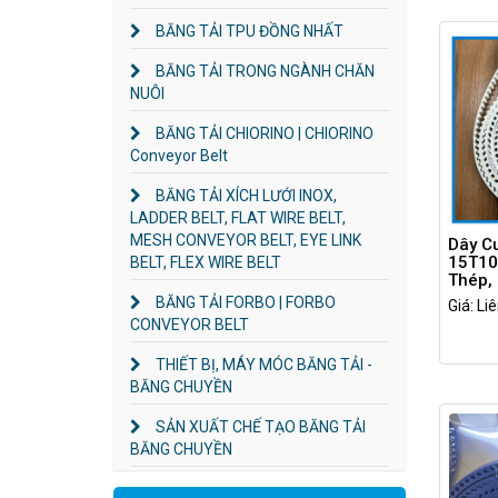
BĂNG TẢI TPU ĐỒNG NHẤT
BĂNG TẢI TRONG NGÀNH CHĂN
NUÔI
BĂNG TẢI CHIORINO | CHIORINO
Conveyor Belt
BĂNG TẢI XÍCH LƯỚI INOX,
LADDER BELT, FLAT WIRE BELT,
MESH CONVEYOR BELT, EYE LINK
Dây C
15T10-
BELT, FLEX WIRE BELT
Thép, 
BĂNG TẢI FORBO | FORBO
Giá: Li
CONVEYOR BELT
THIẾT BỊ, MÁY MÓC BĂNG TẢI -
BĂNG CHUYỀN
SẢN XUẤT CHẾ TẠO BĂNG TẢI
BĂNG CHUYỀN