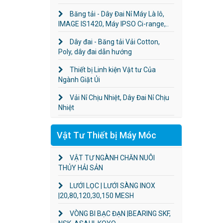
Băng tải - Dây Đai Nỉ Máy Là lô,
IMAGE IS1420, Máy IPSO Ci-range,..
Dây đai - Băng tải Vải Cotton,
Poly, dây đai dẫn hướng
Thiết bị Linh kiện Vật tư Của
Ngành Giặt Ủi
Vải Nỉ Chịu Nhiệt, Dây Đai Nỉ Chịu
Nhiệt
Vật Tư Thiết bị Máy Móc
VẬT TƯ NGÀNH CHĂN NUÔI
THỦY HẢI SẢN
LƯỚI LỌC | LƯỚI SÀNG INOX
|20,80,120,30,150 MESH
VÒNG BI BẠC ĐẠN |BEARING SKF,