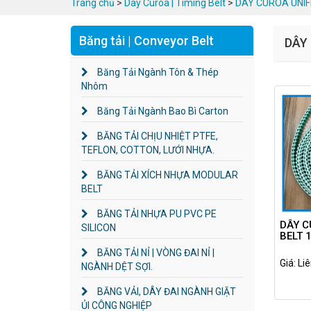
Trang chủ
>
Dây Curoa | Timing Belt
>
DÂY CUROA UNIF
Băng tải | Conveyor Belt
DÂY
Băng Tải Ngành Tôn & Thép
Nhôm
Băng Tải Ngành Bao Bì Carton
BĂNG TẢI CHỊU NHIỆT PTFE,
TEFLON, COTTON, LƯỚI NHỰA.
BĂNG TẢI XÍCH NHỰA MODULAR
BELT
BĂNG TẢI NHỰA PU PVC PE
DÂY C
SILICON
BELT 
BĂNG TẢI NỈ | VÒNG ĐAI NỈ |
Giá: Li
NGÀNH DỆT SỢI.
BĂNG VẢI, DÂY ĐAI NGÀNH GIẶT
ỦI CÔNG NGHIỆP