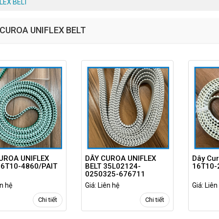
LEX BELT
 CUROA UNIFLEX BELT
UROA UNIFLEX
DÂY CUROA UNIFLEX
Dây Cur
16T10-4860/PAIT
BELT 35L02124-
16T10-
0250325-676711
ên hệ
Giá: Liên hệ
Giá: Liên
Chi tiết
Chi tiết