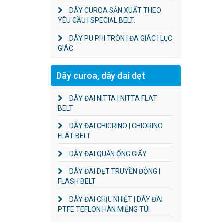
DÂY CUROA SẢN XUẤT THEO
YÊU CẦU | SPECIAL BELT.
DÂY PU PHI TRÒN | ĐA GIÁC | LỤC
GIÁC
Dây curoa, dây đai dẹt
DÂY ĐAI NITTA | NITTA FLAT
BELT
DÂY ĐAI CHIORINO | CHIORINO
FLAT BELT
DÂY ĐAI QUẤN ỐNG GIẤY
DÂY ĐAI DẸT TRUYỀN ĐỘNG |
FLASH BELT
DÂY ĐAI CHỊU NHIỆT | DÂY ĐAI
PTFE TEFLON HÀN MIỆNG TÚI