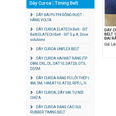
Dây Curoa | Timing Belt
DÂY ĐAI PU PHI RỖNG RUỘT -
HÃNG VOLTA
DÂY CUROA ELATECH Belt - SIT
DÂY C
BELT 
Belt| ELATECH Belt - SIT S.p.A. Drive
ĐAI R
solutions
KEVL
Giá: Li
DÂY CUROA UNIFLEX BELT
DÂY CUROA HAI MẶT RĂNG |TP
D8M, DXL, DL, DAT10, DAT20, DT5,
DS5M.
DÂY CUROA RĂNG PU LÕI THÉP |
8M, 5M, 14M,AT10, AT20, RPP, L, H.
DÂY CUROA, DÂY ĐAI TỰ NỐI
CHỮ A
DÂY CUROA RĂNG CAO SU|
RUBBER TIMING BELT