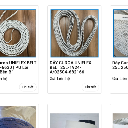
uroa UNIFLEX BELT
DÂY CUROA UNIFLEX
Dây Cur
6630 | PU Lõi
BELT 25L-1924-
25L 25
Bền Bỉ
A/02504-682166
ên hệ
Giá: Liên hệ
Giá: Liên
Chi tiết
Chi tiết