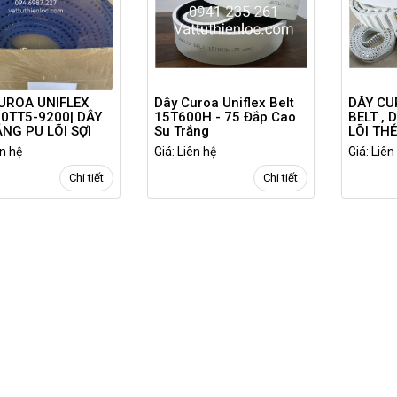
UROA UNIFLEX
Dây Curoa Uniflex Belt
DÂY CU
10TT5-9200| DÂY
15T600H - 75 Đắp Cao
BELT , 
ĂNG PU LÕI SỢI
Su Trắng
LÕI TH
AR
ên hệ
Giá: Liên hệ
Giá: Liên
Chi tiết
Chi tiết