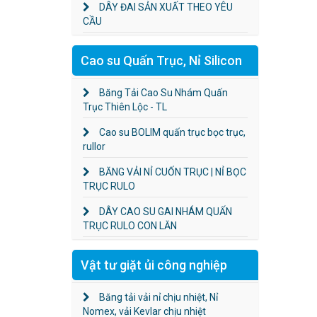
DÂY ĐAI SẢN XUẤT THEO YÊU
CẦU
Cao su Quấn Trục, Nỉ Silicon
Băng Tải Cao Su Nhám Quấn
Trục Thiên Lộc - TL
Cao su BOLIM quấn trục bọc trục,
rullor
BĂNG VẢI NỈ CUỐN TRỤC | NỈ BỌC
TRỤC RULO
DÂY CAO SU GAI NHÁM QUẤN
TRỤC RULO CON LĂN
Vật tư giặt ủi công nghiệp
Băng tải vải nỉ chịu nhiệt, Nỉ
Nomex, vải Kevlar chịu nhiệt