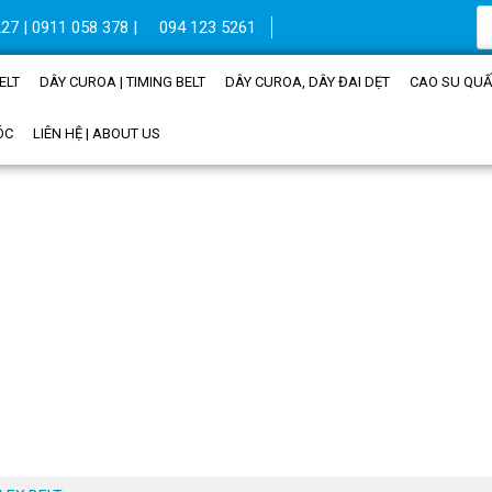
27 | 0911 058 378 |
094 123 5261
ELT
DÂY CUROA | TIMING BELT
DÂY CUROA, DÂY ĐAI DẸT
CAO SU QUẤN
ÓC
LIÊN HỆ | ABOUT US