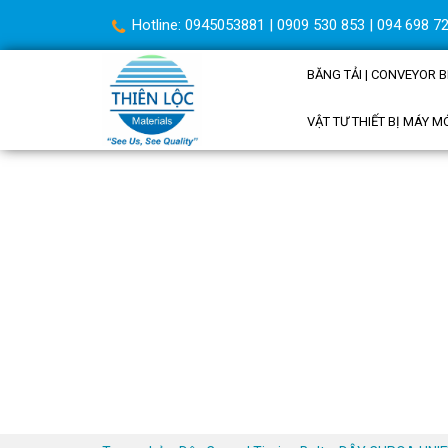
Hotline: 0945053881 | 0909 530 853 | 094 698 72
BĂNG TẢI | CONVEYOR B
VẬT TƯ THIẾT BỊ MÁY M