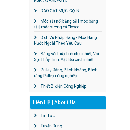
NSK, ASAHI, KOYO
DAO GẠT MỰC, CỌ IN
Móc sắt nối băng tải | móc băng
tải | móc xương cá Flexco
Dịch Vụ Nhập Hàng - Mua Hàng
Nước Ngoài Theo Yêu Cầu.
Băng vải thủy tinh chịu nhiệt, Vải
Sợi Thủy Tinh, Vật liệu cách nhiệt
Pulley Răng, Bánh Nhông, Bánh
răng Pulley công nghiệp
Thiết Bị điện Công Nghiệp
Liên Hệ | About Us
Tin Tức
Tuyển Dụng