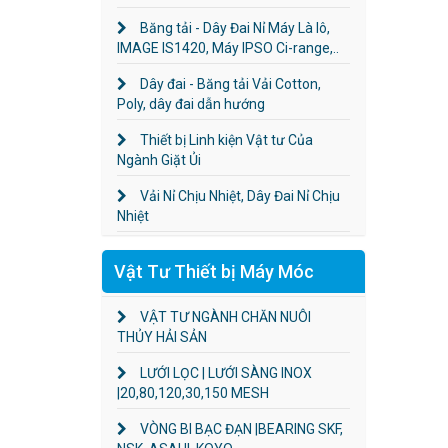
Băng tải - Dây Đai Nỉ Máy Là lô,
IMAGE IS1420, Máy IPSO Ci-range,..
Dây đai - Băng tải Vải Cotton,
Poly, dây đai dẫn hướng
Thiết bị Linh kiện Vật tư Của
Ngành Giặt Ủi
Vải Nỉ Chịu Nhiệt, Dây Đai Nỉ Chịu
Nhiệt
Vật Tư Thiết bị Máy Móc
VẬT TƯ NGÀNH CHĂN NUÔI
THỦY HẢI SẢN
LƯỚI LỌC | LƯỚI SÀNG INOX
|20,80,120,30,150 MESH
VÒNG BI BẠC ĐẠN |BEARING SKF,