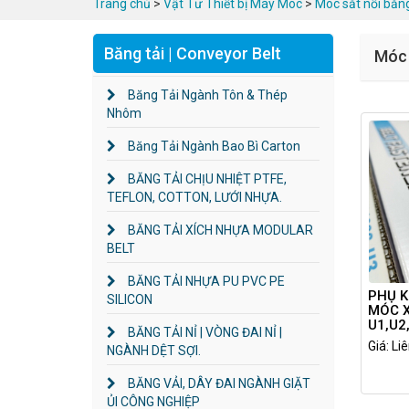
Trang chủ
>
Vật Tư Thiết bị Máy Móc
>
Móc sắt nối băng
Băng tải | Conveyor Belt
Móc 
Băng Tải Ngành Tôn & Thép
Nhôm
Băng Tải Ngành Bao Bì Carton
BĂNG TẢI CHỊU NHIỆT PTFE,
TEFLON, COTTON, LƯỚI NHỰA.
BĂNG TẢI XÍCH NHỰA MODULAR
BELT
BĂNG TẢI NHỰA PU PVC PE
PHỤ K
SILICON
MÓC 
U1,U2
BĂNG TẢI NỈ | VÒNG ĐAI NỈ |
600m
Giá: Li
NGÀNH DỆT SỢI.
BĂNG VẢI, DÂY ĐAI NGÀNH GIẶT
ỦI CÔNG NGHIỆP