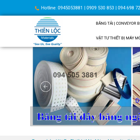
Hotline: 0945053881 | 0909 530 853 | 094 698 72
BĂNG TẢI | CONVEYOR B
VẬT TƯ THIẾT BỊ MÁY M