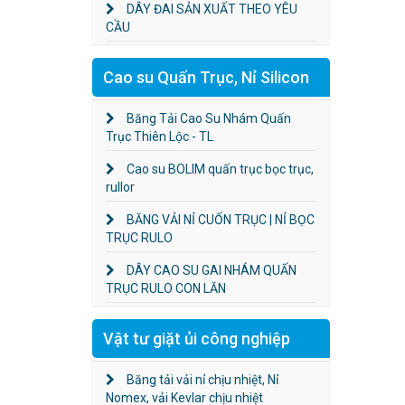
DÂY ĐAI SẢN XUẤT THEO YÊU
CẦU
Cao su Quấn Trục, Nỉ Silicon
Băng Tải Cao Su Nhám Quấn
Trục Thiên Lộc - TL
Cao su BOLIM quấn trục bọc trục,
rullor
BĂNG VẢI NỈ CUỐN TRỤC | NỈ BỌC
TRỤC RULO
DÂY CAO SU GAI NHÁM QUẤN
TRỤC RULO CON LĂN
Vật tư giặt ủi công nghiệp
Băng tải vải nỉ chịu nhiệt, Nỉ
Nomex, vải Kevlar chịu nhiệt