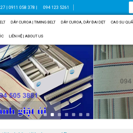
27 | 0911 058 378 |
094 123 5261
ELT
DÂY CUROA | TIMING BELT
DÂY CUROA, DÂY ĐAI DẸT
CAO SU QUẤN
ÓC
LIÊN HỆ | ABOUT US