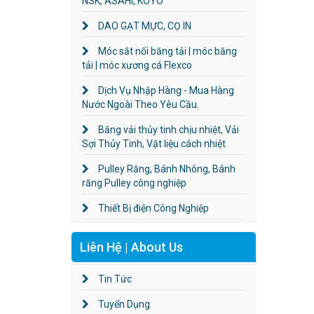
NSK, ASAHI, KOYO
DAO GẠT MỰC, CỌ IN
Móc sắt nối băng tải | móc băng
tải | móc xương cá Flexco
Dịch Vụ Nhập Hàng - Mua Hàng
Nước Ngoài Theo Yêu Cầu.
Băng vải thủy tinh chịu nhiệt, Vải
Sợi Thủy Tinh, Vật liệu cách nhiệt
Pulley Răng, Bánh Nhông, Bánh
răng Pulley công nghiệp
Thiết Bị điện Công Nghiệp
Liên Hệ | About Us
Tin Tức
Tuyển Dụng