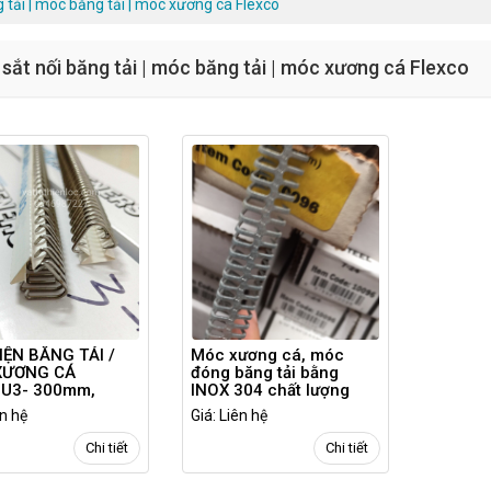
 tải | móc băng tải | móc xương cá Flexco
sắt nối băng tải | móc băng tải | móc xương cá Flexco
IỆN BĂNG TẢI /
Móc xương cá, móc
XƯƠNG CÁ
đóng băng tải bằng
,U3- 300mm,
INOX 304 chất lượng
m
cao | Móc 7S24 USA
ên hệ
Giá: Liên hệ
Chi tiết
Chi tiết