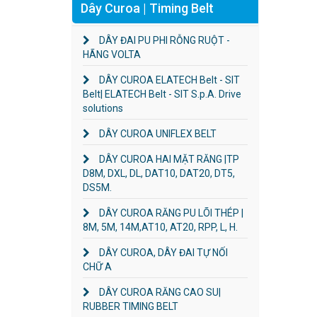
Dây Curoa | Timing Belt
DÂY ĐAI PU PHI RỖNG RUỘT -
HÃNG VOLTA
DÂY CUROA ELATECH Belt - SIT
Belt| ELATECH Belt - SIT S.p.A. Drive
solutions
DÂY CUROA UNIFLEX BELT
DÂY CUROA HAI MẶT RĂNG |TP
D8M, DXL, DL, DAT10, DAT20, DT5,
DS5M.
DÂY CUROA RĂNG PU LÕI THÉP |
8M, 5M, 14M,AT10, AT20, RPP, L, H.
DÂY CUROA, DÂY ĐAI TỰ NỐI
CHỮ A
DÂY CUROA RĂNG CAO SU|
RUBBER TIMING BELT