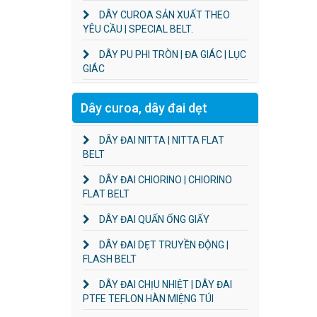
DÂY CUROA SẢN XUẤT THEO
YÊU CẦU | SPECIAL BELT.
DÂY PU PHI TRÒN | ĐA GIÁC | LỤC
GIÁC
Dây curoa, dây đai dẹt
DÂY ĐAI NITTA | NITTA FLAT
BELT
DÂY ĐAI CHIORINO | CHIORINO
FLAT BELT
DÂY ĐAI QUẤN ỐNG GIẤY
DÂY ĐAI DẸT TRUYỀN ĐỘNG |
FLASH BELT
DÂY ĐAI CHỊU NHIỆT | DÂY ĐAI
PTFE TEFLON HÀN MIỆNG TÚI