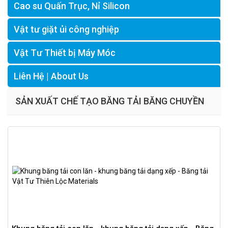
Cao su Quấn Trục, Nỉ Silicon
Vật tư giặt ủi công nghiệp
Vật Tư Thiết bị Máy Móc
Liên Hệ | About Us
SẢN XUẤT CHẾ TẠO BĂNG TẢI BĂNG CHUYỀN