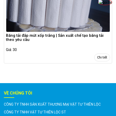
Băng tải đắp mút xốp trắng | Sản xuất chế tạo băng tải
theo yêu cầu
Giá: 30
Chi tiết
VỀ CHÚNG TÔI
CÔNG TY TNHH SẢN XUẤT THƯƠNG MẠI VẬT TƯ THIÊN LỘC
CÔNG TY TNHH VẬT TƯ THIÊN LỘC ST