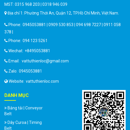
MST: 0315 968 203 | 0318 946 039
Địa chỉ 1: Phường Thới An, Quận 12, TP.Hồ Chí Minh, Việt Nam.
Phone:
0945053881 | 0909 530 853 | 094 698 7227 | 0911 058
378 |
Phone:
094 123 5261
Wechat:
+8495053881
Email:
vattuthienloc@gmail.com
Zalo:
0945053881
Website:
vattuthienloc.com
DANH MỤC
Băng tải | Conveyor
Belt
Dây Curoa | Timing
Belt