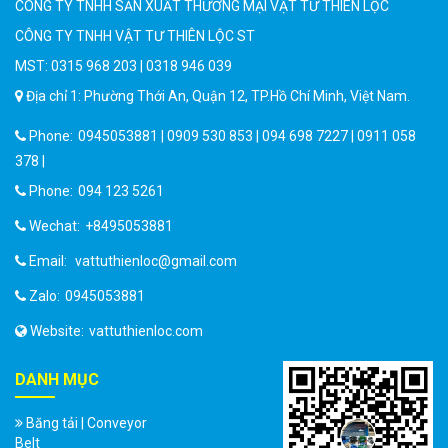
CÔNG TY TNHH SẢN XUẤT THƯƠNG MẠI VẬT TƯ THIÊN LỘC
CÔNG TY TNHH VẬT TƯ THIÊN LỘC ST
MST: 0315 968 203 | 0318 946 039
Địa chỉ 1: Phường Thới An, Quận 12, TP.Hồ Chí Minh, Việt Nam.
Phone:
0945053881 | 0909 530 853 | 094 698 7227 | 0911 058
378 |
Phone:
094 123 5261
Wechat:
+8495053881
Email:
vattuthienloc@gmail.com
Zalo:
0945053881
Website:
vattuthienloc.com
DANH MỤC
Băng tải | Conveyor
Belt