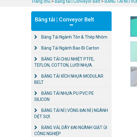
Trang chủ
>
Băng tải | Conveyor Belt
>
BĂNG TẢI NỈ | VÒ
Băng tải | Conveyor Belt
Băng Tải Ngành Tôn & Thép Nhôm
Băng Tải Ngành Bao Bì Carton
BĂNG TẢI CHỊU NHIỆT PTFE,
TEFLON, COTTON, LƯỚI NHỰA.
BĂNG TẢI XÍCH NHỰA MODULAR
BELT
BĂNG TẢI NHỰA PU PVC PE
SILICON
BĂNG TẢI NỈ | VÒNG ĐAI NỈ | NGÀNH
DỆT SỢI.
BĂNG VẢI, DÂY ĐAI NGÀNH GIẶT ỦI
CÔNG NGHIỆP