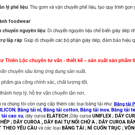
n lý phế liệu
: Thu gom và vận chuyển phế liệu, tạo quy trình gọn 
ành foodwear
n chuyển nguyên liệu
: Di chuyển nguyên liệu chế biến giày dép n
trợ lắp ráp
: Giúp di chuyển các bộ phận giày dép, đảm bảo hiệu 
Tư Thiên Lộc chuyên tư vấn - thiết kế – sản xuất sản phẩm 
vấn chuyên sâu từng ứng dụng sản xuất.
phẩm gia công chính xác, chất lượng tốt.
thành hợp lý, hỗ trợ vận chuyển tận nơi.
 ra chúng tôi còn cung cấp thêm các loại băng tải như:
Băng tải 
SILICON
,
Băng tải nỉ, Băng tải cotton
,
Băng tải inox
,
Băng tải t
tải cao su
, dây curoa
ELATECH
;
Dây curoa
UNIFLEX
;
DÂY CUR
THÉP
;
DÂY CUROA , DÂY ĐAI TỰ NỐI CHỮ A
;
DÂY CUROA RĂ
 THEO YÊU CẦU
và các loại
BĂNG TẢI
;
NỈ CUỐN TRỤC
;
VÒNG