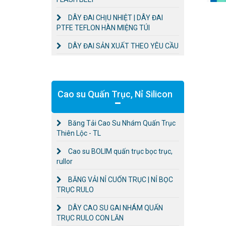
DÂY ĐAI CHỊU NHIỆT | DÂY ĐAI
PTFE TEFLON HÀN MIỆNG TÚI
DÂY ĐAI SẢN XUẤT THEO YÊU CẦU
Cao su Quấn Trục, Nỉ Silicon
Băng Tải Cao Su Nhám Quấn Trục
Thiên Lộc - TL
Cao su BOLIM quấn trục bọc trục,
rullor
BĂNG VẢI NỈ CUỐN TRỤC | NỈ BỌC
TRỤC RULO
DÂY CAO SU GAI NHÁM QUẤN
TRỤC RULO CON LĂN