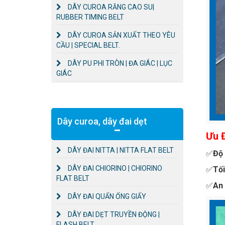
DÂY CUROA RĂNG CAO SU|
RUBBER TIMING BELT
DÂY CUROA SẢN XUẤT THEO YÊU
CẦU | SPECIAL BELT.
DÂY PU PHI TRÒN | ĐA GIÁC | LỤC
GIÁC
Dây curoa, dây đai dẹt
Ưu Đ
DÂY ĐAI NITTA | NITTA FLAT BELT
✅
Độ
DÂY ĐAI CHIORINO | CHIORINO
✅
Tối
FLAT BELT
✅
An
DÂY ĐAI QUẤN ỐNG GIẤY
DÂY ĐAI DẸT TRUYỀN ĐỘNG |
FLASH BELT