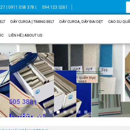
27 | 0911 058 378 |
094 123 5261
ELT
DÂY CUROA | TIMING BELT
DÂY CUROA, DÂY ĐAI DẸT
CAO SU QUẤN
ÓC
LIÊN HỆ | ABOUT US