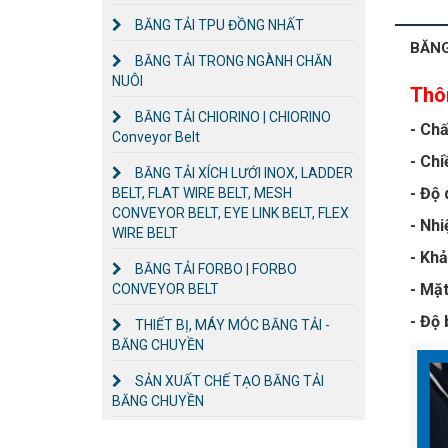
BĂNG TẢI TPU ĐỒNG NHẤT
BĂNG
BĂNG TẢI TRONG NGÀNH CHĂN
NUÔI
Thô
BĂNG TẢI CHIORINO | CHIORINO
- Chấ
Conveyor Belt
- Chi
BĂNG TẢI XÍCH LƯỚI INOX, LADDER
- Độ 
BELT, FLAT WIRE BELT, MESH
CONVEYOR BELT, EYE LINK BELT, FLEX
- Nhi
WIRE BELT
- Khả
BĂNG TẢI FORBO | FORBO
- Mặt
CONVEYOR BELT
- Độ 
THIẾT BỊ, MÁY MÓC BĂNG TẢI -
BĂNG CHUYỀN
SẢN XUẤT CHẾ TẠO BĂNG TẢI
BĂNG CHUYỀN