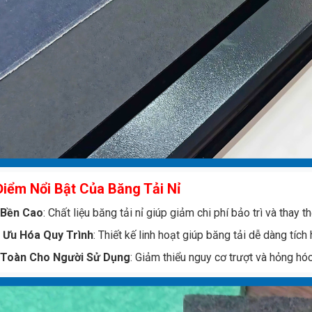
iểm Nổi Bật Của Băng Tải Nỉ
 Bền Cao
: Chất liệu băng tải nỉ giúp giảm chi phí bảo trì và thay th
 Ưu Hóa Quy Trình
: Thiết kế linh hoạt giúp băng tải dễ dàng tíc
 Toàn Cho Người Sử Dụng
: Giảm thiểu nguy cơ trượt và hỏng hó