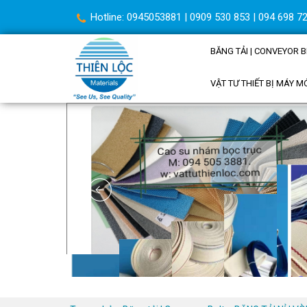
Hotline: 0945053881 | 0909 530 853 | 094 698 72
BĂNG TẢI | CONVEYOR B
VẬT TƯ THIẾT BỊ MÁY M