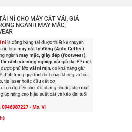
ẢI NỈ CHO MÁY CẮT VẢI, GIẢ
.TRONG NGÀNH MAY MẶC,
WEAR
 nỉ
là dòng băng tải được thiết kế chuyên
 các loại
máy cắt tự động (Auto Cutter)
ong ngành
may mặc, giày dép (footwear),
, túi xách và công nghiệp vải giả da
. Bề mặt
i được phủ lớp
vải nỉ mịn
, có khả năng giữ
cố định trong quá trình hút chân không và cắt
, tia laser hoặc đầu cắt cơ.
 nỉ có độ bền cao, độ phẳng chuẩn, chịu mài
 giúp nâng cao hiệu suất cắt và kéo dài tuổi
: 0946987227 - Ms. Vi
 hệ