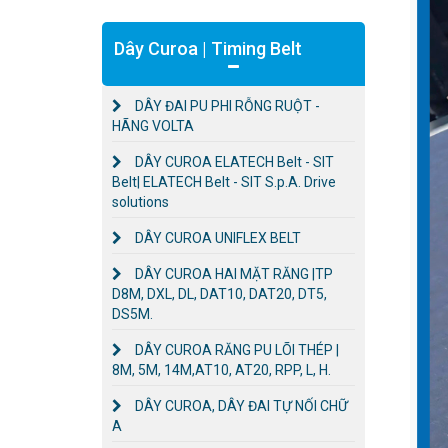
Dây Curoa | Timing Belt
DÂY ĐAI PU PHI RỖNG RUỘT -
HÃNG VOLTA
DÂY CUROA ELATECH Belt - SIT
Belt| ELATECH Belt - SIT S.p.A. Drive
solutions
DÂY CUROA UNIFLEX BELT
DÂY CUROA HAI MẶT RĂNG |TP
D8M, DXL, DL, DAT10, DAT20, DT5,
DS5M.
DÂY CUROA RĂNG PU LÕI THÉP |
8M, 5M, 14M,AT10, AT20, RPP, L, H.
DÂY CUROA, DÂY ĐAI TỰ NỐI CHỮ
A