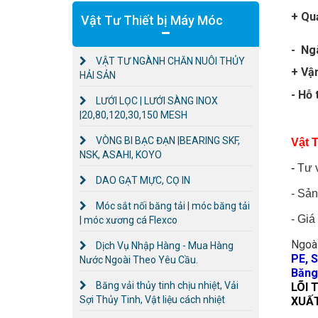
+ Quả
Vật Tư Thiết bị Máy Móc
- Ng
VẬT TƯ NGÀNH CHĂN NUÔI THỦY
+ Vậ
HẢI SẢN
- Hỗ 
LƯỚI LỌC | LƯỚI SÀNG INOX
|20,80,120,30,150 MESH
VÒNG BI BẠC ĐẠN |BEARING SKF,
Vật 
NSK, ASAHI, KOYO
-
Tư 
DAO GẠT MỰC, CỌ IN
-
Sản 
Móc sắt nối băng tải | móc băng tải
-
Giá 
| móc xương cá Flexco
Ngoài
Dịch Vụ Nhập Hàng - Mua Hàng
PE, 
Nước Ngoài Theo Yêu Cầu.
Băng 
Băng vải thủy tinh chịu nhiệt, Vải
LÕI 
Sợi Thủy Tinh, Vật liệu cách nhiệt
XUẤT