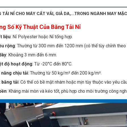
 TẢI NỈ CHO MÁY CẮT VẢI, GIẢ DA,...TRONG NGÀNH MAY MẶ
ng Số Kỹ Thuật Của Băng Tải Nỉ
t liệu
: Nỉ Polyester hoặc Nỉ tổng hợp.
ều rộng
: Thường từ 300 mm đến 1200 mm (có thể tùy chỉnh theo 
dày
: Khoảng 3 mm đến 6 mm.
ệt độ hoạt động
: Từ -20°C đến 80°C.
 năng chịu tải
: Thường từ 50 kg/m² đến 200 kg/m².
 băng tải
: Có thể có bề mặt nhám hoặc mịn tùy thuộc vào yêu cầ
bền
: Kháng mài mòn và kéo tốt, phù hợp cho môi trường công ngh