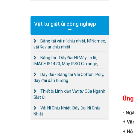
Vật tư giặt ủi công nghiệp
Băng tải vải nỉ chịu nhiệt, Nỉ Nomex,
vải Kevlar chịu nhiệt
Băng tải - Dây Đai Nỉ Máy Là lô,
IMAGE IS1420, Máy IPSO Ci-range,..
Dây đai - Băng tải Vải Cotton, Poly,
dây đai dẫn hướng
Thiết bị Linh kiện Vật tư Của Ngành
Giặt Ủi
Ứng
Vải Nỉ Chịu Nhiệt, Dây Đai Nỉ Chịu
- Ng
Nhiệt
+ Vậ
+ Hỗ 