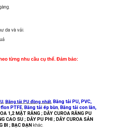
gàng.
hư da và vải.
quả
theo từng nhu cầu cụ thể. Đảm bảo:
,
,
Băng tải PU, PVC,
PU
Băng tải PU đồng nhất
eflon PTFE
,
Băng tải ép bùn
,
Băng tải con lăn,
OA 1,2 MẶT RĂNG
;
DÂY CUROA RĂNG PU
NG CAO SU
;
DÂY PU PHI
;
DÂY CUROA SẢN
 BI
;
BẠC ĐẠN
khác.