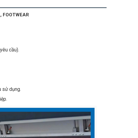
C, FOOTWEAR
yêu cầu).
u sử dụng.
iệp.