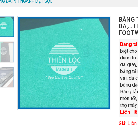
NG ĐAI NỈ | NGÀNH DỆT SỢI.
BĂNG T
DA,..
FOOT
Băng tải
biệt cho
dùng tr
da giày
băng tả
vải, da 
bằng dao
Băng tải
mòn tốt,
thọ máy.
Liên Hệ
Giá: Liên